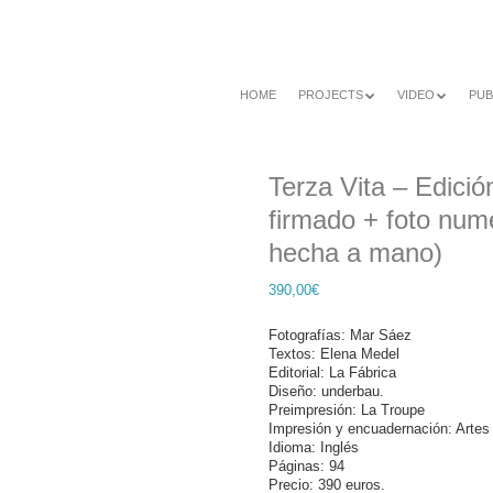
HOME
PROJECTS
VIDEO
PUB
Ir
Menú
al
contenido
Terza Vita – Edición
firmado + foto num
hecha a mano)
390,00
€
Fotografías: Mar Sáez
Textos: Elena Medel
Editorial: La Fábrica
Diseño: underbau.
Preimpresión: La Troupe
Impresión y encuadernación: Artes
Idioma: Inglés
Páginas: 94
Precio: 390 euros.