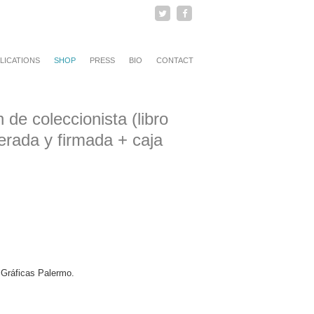
Sígueme
Hazte
en
amigo
Twitter
mío
en
Facebook
LICATIONS
SHOP
PRESS
BIO
CONTACT
 de coleccionista (libro
erada y firmada + caja
 Gráficas Palermo.