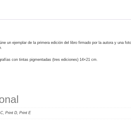
a
mano)
cantidad
úne un ejemplar de la primera edición del libro firmado por la autora y una fo
o.
grafías con tintas pigmentadas (tres ediciones) 14×21 cm.
onal
 C, Print D, Print E