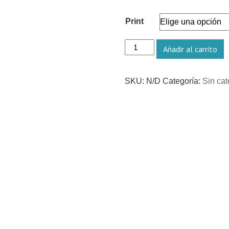
Print
Terza
Añadir al carrito
Vita
-
SKU:
N/D
Categoría:
Sin cat
Edición
de
coleccionista
(libro
firmado
+
foto
numerada
y
firmada
+
caja
hecha